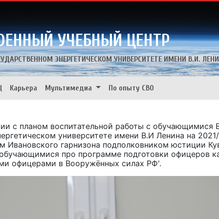
ОЕННЫЙ УЧЕБНЫЙ ЦЕНТР
УДАРСТВЕННОМ ЭНЕРГЕТИЧЕСКОМ УНИВЕРСИТЕТЕ ИМЕНИ В.И. ЛЕН
Ц
Карьера
Мультимедиа
По опыту СВО
вии с планом воспитательной работы с обучающимися 
нергетическом университете имени В.И Ленина на 2021
ом Ивановского гарнизона подполковником юстиции Кув
, обучающимися про программе подготовки офицеров ка
ми офицерами в Вооружённых силах РФ'.